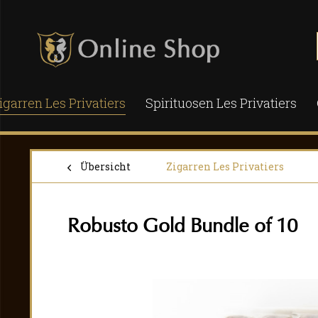
igarren Les Privatiers
Spirituosen Les Privatiers
Übersicht
Zigarren Les Privatiers
Robusto Gold Bundle of 10