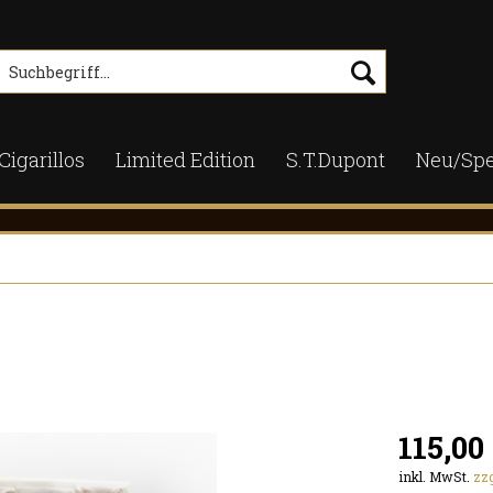
Cigarillos
Limited Edition
S.T.Dupont
Neu/Spe
115,00 
inkl. MwSt.
zz