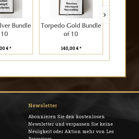
lver Bundle
Torpedo Gold Bundle
Robusto
 10
of 10
00 € *
140,00 € *
85,
Newsletter
Abonnieren Sie den kostenlosen
Newsletter und verpassen Sie keine
Neuigkeit oder Aktion mehr von Les
Privatiers.