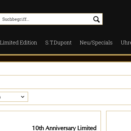
Limited Edition
S.T.Dupont
Neu/Specials
Uhr
n
10th Anniversary Limited