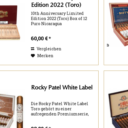
Edition 2022 (Toro)
10th Anniversary Limited
Edition 2022 (Toro) Box of 12
Puro Nicaragua
60,00 € *
Vergleichen
Merken
Rocky Patel White Label
Die Rocky Patel White Label
Toro gehört zu einer
aufregenden Premiumserie,
die im Herbst 2022 in den
deutschen Fachhandel gelangt