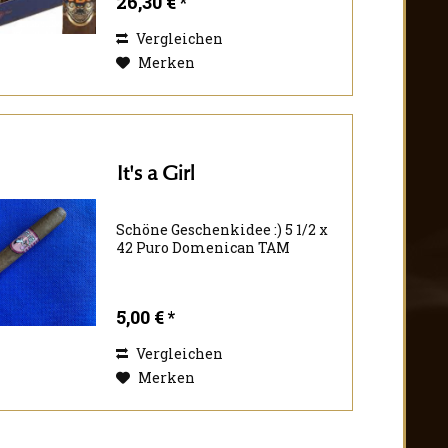
26,30 € *
der Mischung enthalten sind.
Robusto: 5 x 50
Vergleichen
Merken
It's a Girl
Schöne Geschenkidee :) 5 1/2 x
42 Puro Domenican TAM
5,00 € *
Vergleichen
Merken