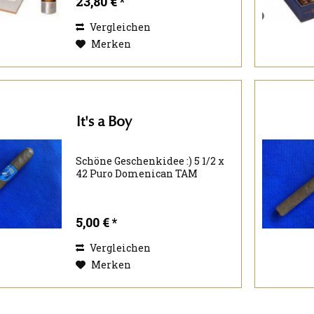
23,80 € *
ist. Der gesamte Blend dieser
von den Kritikern
Vergleichen
hochgelobten Serie besteht aus
zehn Jahre lang gereiften...
Merken
It's a Boy
Schöne Geschenkidee :) 5 1/2 x
42 Puro Domenican TAM
5,00 € *
Vergleichen
Merken