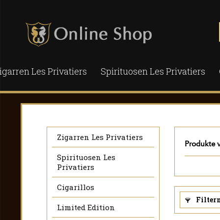
igarren Les Privatiers
Spirituosen Les Privatiers
Zigarren Les Privatiers
Produkte 
Spirituosen Les
Privatiers
Cigarillos
Filter
Limited Edition