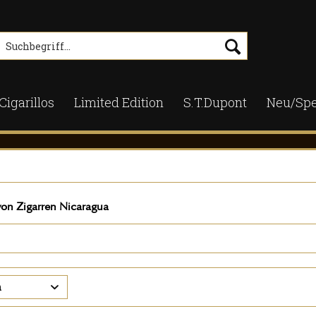
Cigarillos
Limited Edition
S.T.Dupont
Neu/Spe
von Zigarren Nicaragua
n