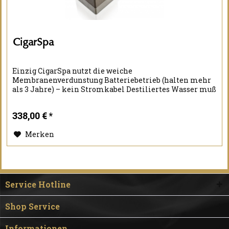
CigarSpa
Einzig CigarSpa nutzt die weiche
Membranenverdunstung Batteriebetrieb (halten mehr
als 3 Jahre) – kein Stromkabel Destiliertes Wasser muß
nur alle 4 bis 6 Monate aufgefüllt werden Passt in fast
jeden Humidor Kein Gebläse, keine...
338,00 € *
Merken
Service Hotline
Shop Service
Informationen